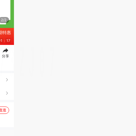
2/2
期特惠
01
:
16
分享
逛逛