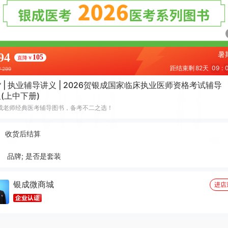
暑
94
105
直降￥
距结束剩
82天
09
:
￥299
 | 执业辅导讲义 | 2026贺银成国家临床执业医师资格考试辅导
(上中下册)
成老师经典医考辅导图书，备考不二之选！
收货后结算
品牌; 是否是套装
银成微商城
进店