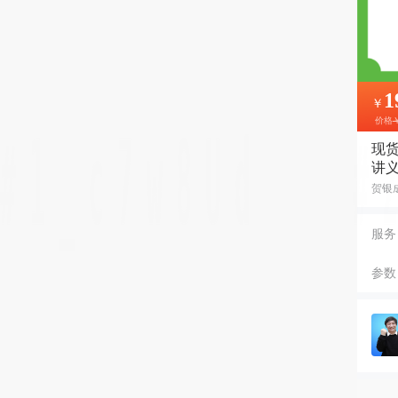
1
￥
价格
现货
讲义
贺银
服务
参数